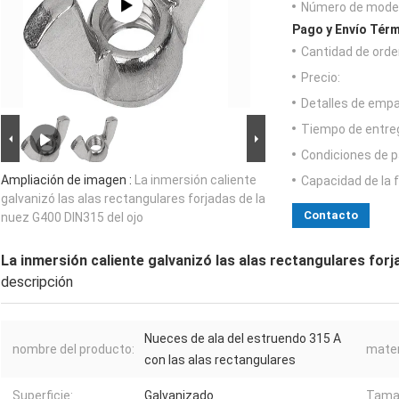
Número de model
Pago y Envío Térm
Cantidad de orde
Precio:
Detalles de emp
Tiempo de entre
Condiciones de p
Ampliación de imagen :
La inmersión caliente
Capacidad de la 
galvanizó las alas rectangulares forjadas de la
Contacto
nuez G400 DIN315 del ojo
La inmersión caliente galvanizó las alas rectangulares forj
descripción
Nueces de ala del estruendo 315 A
nombre del producto:
mater
con las alas rectangulares
Superficie:
Galvanizado
Tama