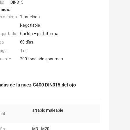
o:
DIN315
inos:
n mínima:
1 tonelada
Negotiable
aquetado:
Cartón + plataforma
ga:
60 días
ago:
T/T
fuente:
200 toneladas por mes
adas de la nuez G400 DIN315 del ojo
arrabio maleable
ial:
ño:
M3 - M20