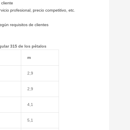
 cliente
icio profesional, precio competitivo, etc.
egún requisitos de clientes
ular 315 de los pétalos
m
2,9
2,9
4,1
5,1