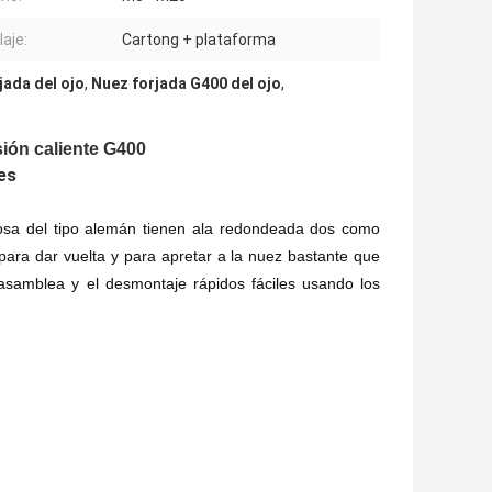
aje:
Cartong + plataforma
jada del ojo
,
Nuez forjada G400 del ojo
,
sión caliente G400
es
osa del tipo alemán tienen ala redondeada dos como
e para dar vuelta y para apretar a la nuez bastante que
a asamblea y el desmontaje rápidos fáciles usando los