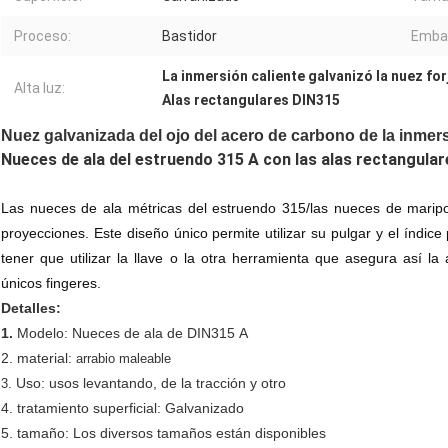
Proceso:
Bastidor
Embal
La inmersión caliente galvanizó la nuez for
Alta luz:
Alas rectangulares DIN315
Nuez galvanizada del ojo del acero de carbono de la inmer
Nueces de ala del estruendo 315 A con las alas rectangular
Las nueces de ala métricas del estruendo 315/las nueces de marip
proyecciones. Este diseño único permite utilizar su pulgar y el índic
tener que utilizar la llave o la otra herramienta que asegura así l
únicos fingeres.
Detalles:
1.
Modelo: Nueces de ala de DIN315 A
2. material:
arrabio maleable
Uso: usos levantando, de la tracción y otro
3.
4. tratamiento superficial: Galvanizado
5. tamaño: Los diversos tamaños están disponibles