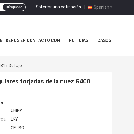
Solicitar una cotización
|
Spanish
Búsqueda
NTRENOS EN CONTACTO CON
NOTICIAS
CASOS
N315 Del Ojo
gulares forjadas de la nuez G400
to:
CHINA
rca:
LKY
CE, ISO