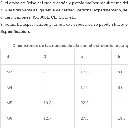
6. el embalar: Bolso del yute o cartón y plataforma/por requirments del
7. Nuestras ventajas: garantía de calidad, personal experimentado, serv
8. certificaciones: ISO9001, CE, SGS, etc.
9. notas: La especificación y las marcas especiales se pueden hacer s
Especificación:
Dimensiones de las nueces de ala con el estruendo rectang
d
D
e
h
M3
8
17,6
8,6
M4
8
17,6
8,6
M5
10,3
22,5
11
M6
12,7
27,8
13,6