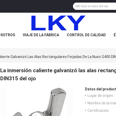
OSOTROS
VIAJE DE LA FÁBRICA
CONTROL DE CALIDAD
É
liente Galvanizó Las Alas Rectangulares Forjadas De La Nuez G400 DI
La inmersión caliente galvanizó las alas rectan
DIN315 del ojo
Datos del produc
Lugar de origen:
Nombre de la ma
Certificación: