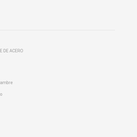
E DE ACERO
alambre
do