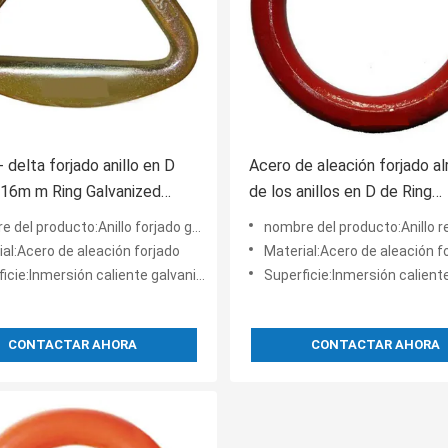
 delta forjado anillo en D
Acero de aleación forjado a
 16m m Ring Galvanized
de los anillos en D de Ring
teel
Weldable 3/8" - 2"
oducto:Anillo forjado galvanizado del delta del acero de aleación
nombre del producto:Anillo redondo forjado de acero de aleació
al:Acero de aleación forjado
Material:Acero de aleación f
e:Inmersión caliente galvanizada, color pintado
Superficie:Inmersión caliente galvanizada, 
CONTACTAR AHORA
CONTACTAR AHORA