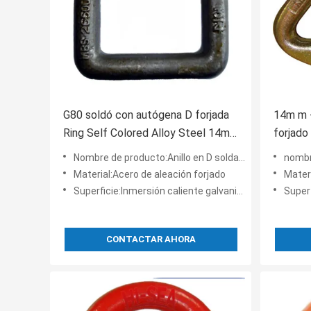
G80 soldó con autógena D forjada
14m m -
Ring Self Colored Alloy Steel 14m
forjado
m - 22m m
Alloy S
Nombre de producto:Anillo en D soldado G80 de aleación de acero del mismo color
nombre del pr
Material:Acero de aleación forjado
Materi
Superficie:Inmersión caliente galvanizada, color pintado
Superfici
CONTACTAR AHORA