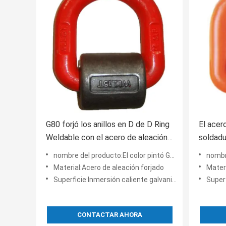
G80 forjó los anillos en D de D Ring
El acer
Weldable con el acero de aleación
soldadu
de la primavera 1.12T - 15T
G80 en 
nombre del producto:El color pintó G80 forjó el anillo en D con la primavera
nombre del p
Material:Acero de aleación forjado
Materia
Superficie:Inmersión caliente galvanizada, color pintado
Super
CONTACTAR AHORA