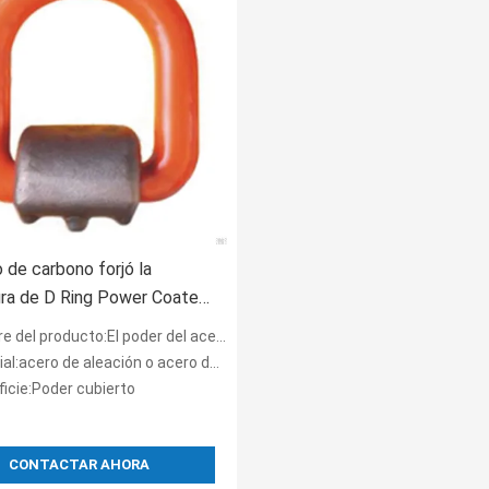
o de carbono forjó la
ra de D Ring Power Coated
anillos en D con el abrigo
roducto:El poder del acero de carbono cubrió G80 D Ring With Wrap
l:acero de aleación o acero de carbono
ficie:Poder cubierto
CONTACTAR AHORA