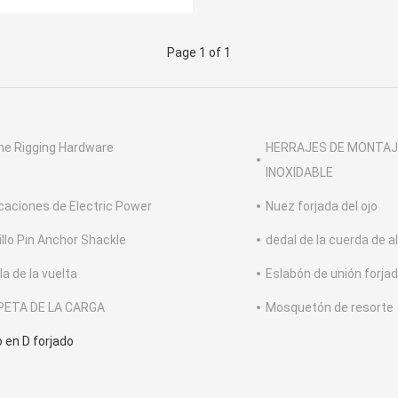
Page 1 of 1
ne Rigging Hardware
HERRAJES DE MONTAJ
INOXIDABLE
caciones de Electric Power
Nuez forjada del ojo
illo Pin Anchor Shackle
dedal de la cuerda de 
la de la vuelta
Eslabón de unión forja
PETA DE LA CARGA
Mosquetón de resorte
o en D forjado