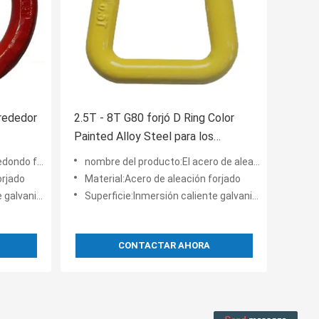
lrededor
2.5T - 8T G80 forjó D Ring Color
Painted Alloy Steel para los
accesorios de elevación
n pintado de color
nombre del producto:El acero de aleación pintado color G80 forjó el anillo en D
orjado
Material:Acero de aleación forjado
color pintado
Superficie:Inmersión caliente galvanizada, color pintado
CONTACTAR AHORA