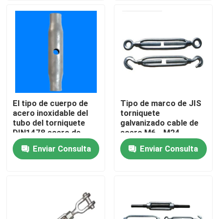
Sobre nosotros
Viaje de la fábrica
Control de calidad
El tipo de cuerpo de
Tipo de marco de JIS
acero inoxidable del
torniquete
Éntrenos en contacto con
tubo del torniquete
galvanizado cable de
DIN1478 acero de
acero M6 - M24
carbono galvanizó
Enviar Consulta
Enviar Consulta
Noticias
Casos
Hardware que apareja de la cuerda