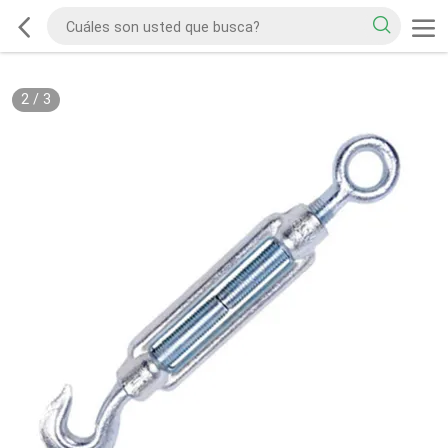
2
/
3