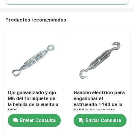
Productos recomendados
Ojo galvanizado y ojo
Gancho eléctrico para
Hogar
M6 del torniquete de
enganchar el
la hebilla de la vuelta a
estruendo 1480 de la
M36
hebilla de la vuelta
Productos
Enviar Consulta
Enviar Consulta
Vídeos