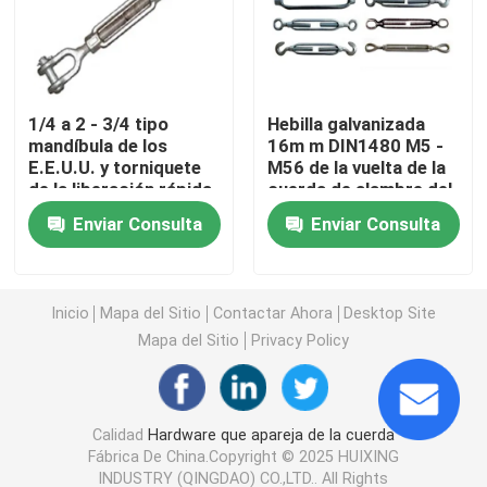
Marine Rigging Hardware
1/4 a 2 - 3/4 tipo
Hebilla galvanizada
HERRAJES DE MONTAJE DE ACERO INOXIDABLE
mandíbula de los
16m m DIN1480 M5 -
E.E.U.U. y torniquete
M56 de la vuelta de la
de la liberación rápida
cuerda de alambre del
Perno de ojo forjado
del torniquete del
color del uno mismo
Enviar Consulta
Enviar Consulta
mandíbula UU
Colocaciones de Electric Power
Inicio
Mapa del Sitio
Contactar Ahora
Desktop Site
Nuez forjada del ojo
Mapa del Sitio
Privacy Policy
Gancho G80
Calidad
Hardware que apareja de la cuerda
Fábrica De China.Copyright © 2025 HUIXING
Tornillo Pin Anchor Shackle
INDUSTRY (QINGDAO) CO.,LTD.. All Rights